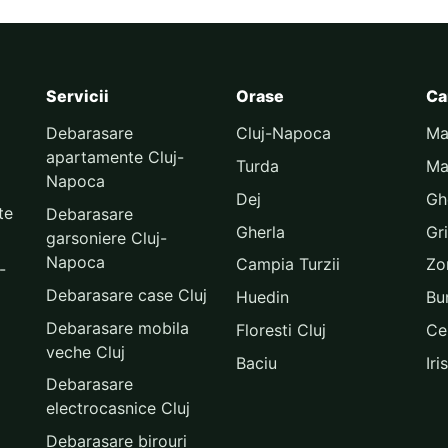
Servicii
Orase
Ca
Debarasare
Cluj-Napoca
Ma
apartamente Cluj-
Turda
Ma
Napoca
Dej
Gh
te
Debarasare
Gherla
Gr
garsoniere Cluj-
Napoca
Campia Turzii
Zor
-
Debarasare case Cluj
Huedin
Bu
Debarasare mobila
Floresti Cluj
Ce
veche Cluj
Baciu
Iris
Debarasare
electrocasnice Cluj
Debarasare birouri