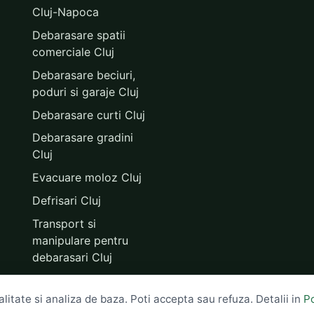
Cluj-Napoca
Debarasare spatii
comerciale Cluj
Debarasare beciuri,
poduri si garaje Cluj
Debarasare curti Cluj
Debarasare gradini
Cluj
Evacuare moloz Cluj
Defrisari Cluj
Transport si
manipulare pentru
debarasari Cluj
litate si analiza de baza. Poti accepta sau refuza. Detalii in
Po
: debarasarecluj.ro