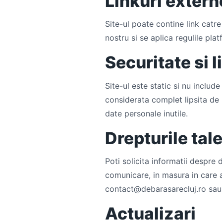
Linkuri extern
Site-ul poate contine link catre
nostru si se aplica regulile pl
Securitate si l
Site-ul este static si nu includ
considerata complet lipsita de r
date personale inutile.
Drepturile tal
Poti solicita informatii despre
comunicare, in masura in care ac
contact@debarasarecluj.ro
sau 
Actualizari