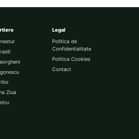
rtiere
Legal
nastur
Politica de
Confidentialitate
rasti
Politica Cookies
eorgheni
Contact
igorescu
ilor
na Ziua
ntru