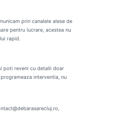
omunicam prin canalele alese de
sare pentru lucrare, acestea nu
lui rapid.
i poti reveni cu detalii doar
e programeaza interventia, nu
contact@debarasarecluj.ro,