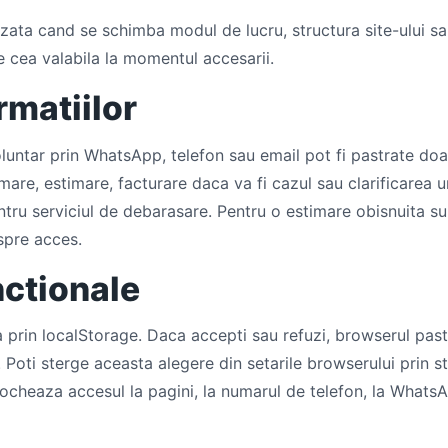
zata cand se schimba modul de lucru, structura site-ului sau
e cea valabila la momentul accesarii.
rmatiilor
 voluntar prin WhatsApp, telefon sau email pot fi pastrate do
mare, estimare, facturare daca va fi cazul sau clarificarea u
ntru serviciul de debarasare. Pentru o estimare obisnuita sun
spre acces.
nctionale
a prin localStorage. Daca accepti sau refuzi, browserul pas
. Poti sterge aceasta alegere din setarile browserului prin s
blocheaza accesul la pagini, la numarul de telefon, la Whats