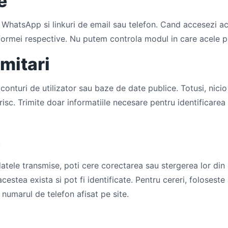
e
 WhatsApp si linkuri de email sau telefon. Cand accesezi ace
atformei respective. Nu putem controla modul in care acele 
imitari
e conturi de utilizator sau baze de date publice. Totusi, nic
isc. Trimite doar informatiile necesare pentru identificarea 
e
 datele transmise, poti cere corectarea sau stergerea lor din
estea exista si pot fi identificate. Pentru cereri, foloseste
numarul de telefon afisat pe site.