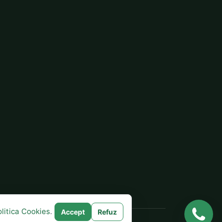
litica Cookies
.
Accept
Refuz