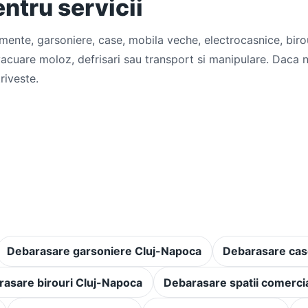
entru servicii
mente, garsoniere, case, mobila veche, electrocasnice, birour
evacuare moloz, defrisari sau transport si manipulare. Daca n
riveste.
Debarasare garsoniere Cluj-Napoca
Debarasare cas
asare birouri Cluj-Napoca
Debarasare spatii comercia