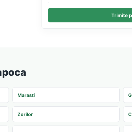
Trimite
Napoca
Marasti
G
Zorilor
C