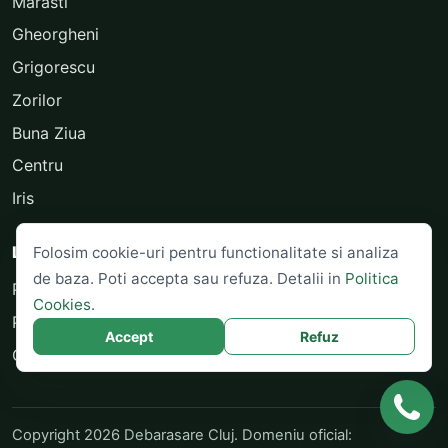
Marasti
Gheorgheni
Grigorescu
Zorilor
Buna Ziua
Centru
Iris
Legal
Folosim cookie-uri pentru functionalitate si analiza
de baza. Poti accepta sau refuza. Detalii in
Politica
Politica de Confidentialitate
Cookies
.
Politica Cookies
Accept
Refuz
Contact
Copyright 2026 Debarasare Cluj. Domeniu oficial: