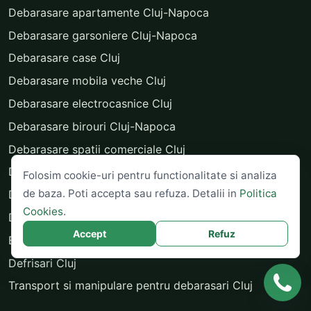
Debarasare apartamente Cluj-Napoca
Debarasare garsoniere Cluj-Napoca
Debarasare case Cluj
Debarasare mobila veche Cluj
Debarasare electrocasnice Cluj
Debarasare birouri Cluj-Napoca
Debarasare spatii comerciale Cluj
Debarasare beciuri, poduri si garaje Cluj
Folosim cookie-uri pentru functionalitate si analiza
de baza. Poti accepta sau refuza. Detalii in
Politica
Debarasare curti Cluj
Cookies
.
Debarasare gradini Cluj
Accept
Refuz
Evacuare moloz Cluj
Defrisari Cluj
Transport si manipulare pentru debarasari Cluj